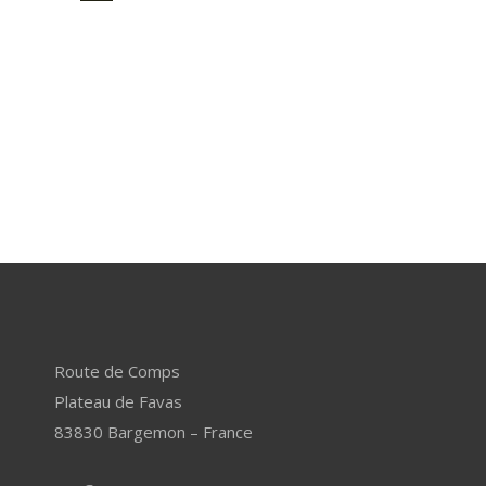
Route de Comps
Plateau de Favas
83830 Bargemon – France