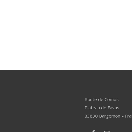
Route de Comps
Plateau de Favas
83830 Bargemon – Fra