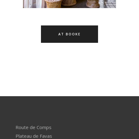
AT BOOKE
Route de Comps
Plateau de Favas