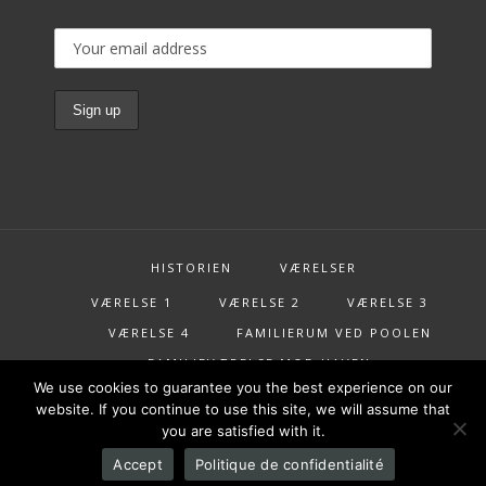
HISTORIEN
VÆRELSER
VÆRELSE 1
VÆRELSE 2
VÆRELSE 3
VÆRELSE 4
FAMILIERUM VED POOLEN
FAMILIEVÆRELSE MOD HAVEN
We use cookies to guarantee you the best experience on our
RESTAURANT
RESERVERE
TILBYD
website. If you continue to use this site, we will assume that
AKTIVITETER
INFORMATION
you are satisfied with it.
KONTAKT
Accept
Politique de confidentialité